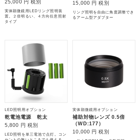
25,000 円 税別
15,000 円 税別
実体顕微鏡用LEDリング照明装
リング照明を自由に角度調整でき
置。２倍明るい、４方向任意照射
るアーム型アダプター
タイプ
LED照明用オプション
実体顕微鏡用オプション
乾電池電源 乾太
補助対物レンズ 0.5倍
（WD:177）
5,800 円 税別
10,000 円 税別
LED照明を単三電池で点灯。コン
セントの無いところでも使える。