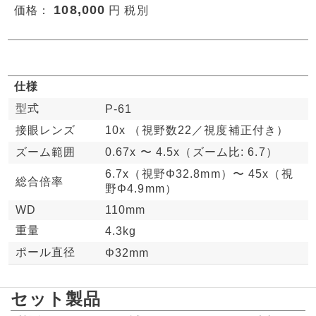
108,000
価格：
円 税別
仕様
型式
P-61
接眼レンズ
10x （視野数22／視度補正付き）
ズーム範囲
0.67x 〜 4.5x（ズーム比: 6.7）
6.7x（視野Φ32.8mm）〜 45x（視
総合倍率
野Φ4.9mm）
WD
110mm
重量
4.3kg
ポール直径
Φ32mm
セット製品