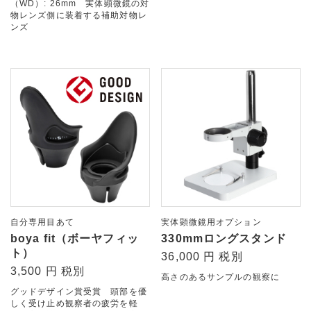
（WD）: 26mm 実体顕微鏡の対
物レンズ側に装着する補助対物レ
ンズ
自分専用目あて
実体顕微鏡用オプション
boya fit（ボーヤフィッ
330mmロングスタンド
ト）
36,000 円 税別
3,500 円 税別
高さのあるサンプルの観察に
グッドデザイン賞受賞 頭部を優
しく受け止め観察者の疲労を軽