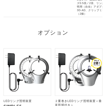
ズ0.5倍／2倍、リング
明用（自在）アダプタ
3D-AD、クリップミラ
（2個）
オプション
LEDリング照明装置
２重巻きLEDリング照明装置＜垂
直照明付き＞