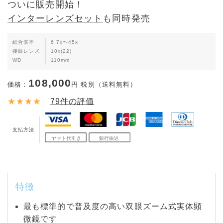
ついに販売開始！
インターレンズセット
も同時発売
総合倍率
6.7x〜45x
接眼レンズ
10x(22)
WD
110mm
108,000
価格：
円 税別（送料無料）
★★★★
79
件の評価
支払方法
特徴
最も標準的で普及度の高い双眼ズーム式実体顕
微鏡です