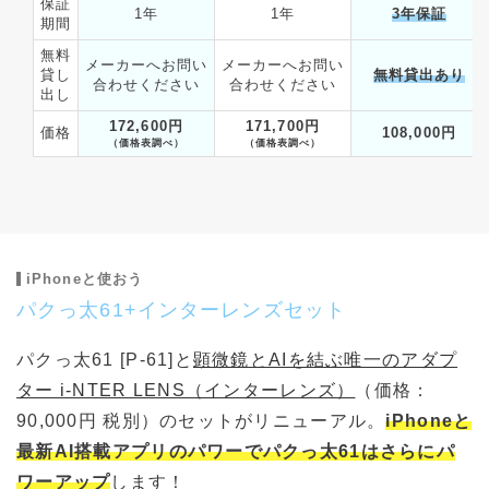
保証
1年
1年
3年保証
期間
無料
メーカーへお問い
メーカーへお問い
貸し
無料貸出あり
合わせください
合わせください
出し
172,600円
171,700円
価格
108,000円
（価格表調べ）
（価格表調べ）
iPhoneと使おう
パクっ太61+インターレンズセット
パクっ太61 [P-61]と
顕微鏡とAIを結ぶ唯一のアダプ
ター i-NTER LENS（インターレンズ）
（価格：
90,000円 税別）のセットがリニューアル。
iPhoneと
最新AI搭載アプリのパワーでパクっ太61はさらにパ
ワーアップ
します！