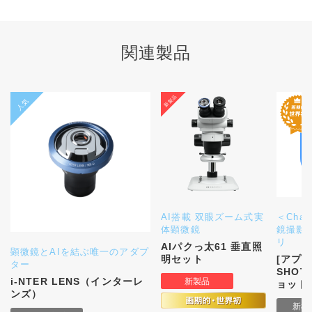
関連製品
AI搭載 双眼ズーム式実
＜Cha
体顕微鏡
鏡撮影
リ
AIパクっ太61 垂直照
顕微鏡とAIを結ぶ唯一のアダプ
明セット
[アプリ]
ター
SHO
i-NTER LENS（インターレ
ョット
ンズ）