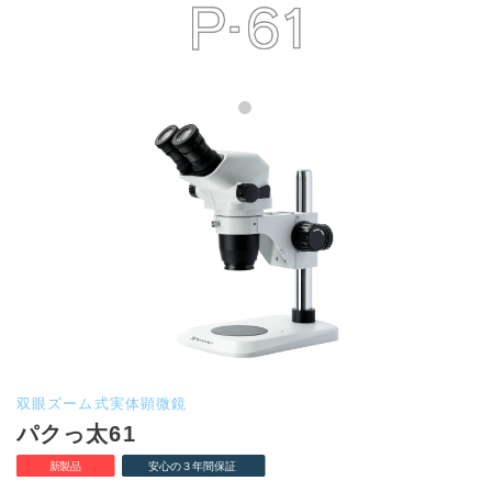
双眼ズーム式実体顕微鏡
パクっ太61