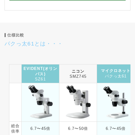
仕様比較
パクっ太61とは・・・
EVIDENT(オリン
マイクロネット
ニコン
パス)
パクっ太61
SMZ745
SZ61
総合
6.7〜45倍
6.7〜50倍
6.7〜45倍
倍率