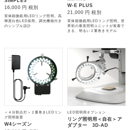
SIMPLE5
W-E PLUS
16,000 円 税別
21,000 円 税別
実体顕微鏡用LEDリング照明。高
輝度白色LED採用。調光機能付き
実体顕微鏡用LEDリング照明。世
のシンプル設計
界初の垂直照明ユニットが装着で
きる、明るい２重巻きモデル
＜４分割点灯＞２重巻きLEDリン
LED照明用オプション
グ照明装置
リング照明用＜自在＞ア
W4シーズン
ダプター 3D-AD