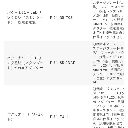
ステージプレート(白
黒)、フォーカスマウン
ト、接眼レンズ（10倍
パクっ太61 + LEDリ
／20）2個、防塵カバ
ング照明（スタンダー
P-61-S5-TK8
ー、 LEDリング照明
ド）+ 乾電池電源
SIMPLE5、照明用AC
ダプター、乾電池電源
太 TK-8 ※乾電池自体
付属はございません
顕微鏡本体、ステージ
ステージプレート(白
黒)、フォーカスマウン
ト、接眼レンズ（10倍
パクっ太61 + LEDリ
／20）2個、防塵カバ
ング照明（スタンダー
P-61-S5-3DAD
ー、 LEDリング照明
ド）+ 自在アダプター
SIMPLE5、照明用AC
ダプター、リング照明
（自在）アダプター 3D
AD
顕微鏡一式（パクっ太
61 P-61）、LEDリン
照明 SIMPLE5、照明
ACアダプター、照明用
フィルター全5種、フ
ルタースタンド、乾電
パクっ太61（フルセッ
電源乾太TK-8※乾電池
P-61-FULL
ト）
自体の付属はございま
ん、汎用接眼目当て
boya fit、補助対物レン