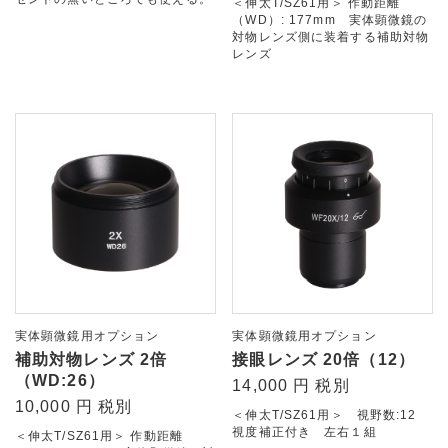
＜伸太T/SZ61用＞ 作動距離
（WD）: 177mm 実体顕微鏡の
対物レンズ側に装着する補助対物
レンズ
実体顕微鏡用オプション
実体顕微鏡用オプション
補助対物レンズ 2倍
接眼レンズ 20倍（12）
（WD:26）
14,000 円 税別
10,000 円 税別
＜伸太T/SZ61用＞ 視野数:12
視度補正付き 左右１組
＜伸太T/SZ61用＞ 作動距離