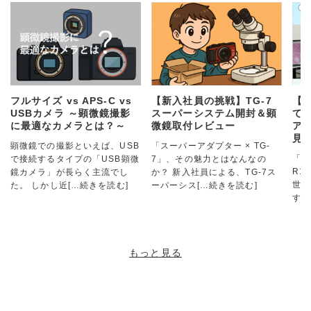
フルサイズ vs APS-C vs
【新入社員の挑戦】TG-7
【
USBカメラ ～顕微鏡撮影
スーパーシステム開封＆顕
て
に最適なカメラとは？～
微鏡取付レビュー
アダ
見
顕微鏡での撮影といえば、USB
「スーパーアダプター × TG-
「ス
で接続するタイプの「USB顕微
7」、その魅力とはなんなの
R1
鏡カメラ」が長らく主流でし
か？ 新入社員による、TG-7ス
世界
た。 しかし近
[…続きを読む]
ーパーシス
[…続きを読む]
す！
もっと見る