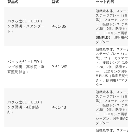
製品名
型式
セット内容
顕微鏡本体、ステージ
ステージプレート(白
黒)、フォーカスマウン
パクっ太61 + LEDリ
ト、接眼レンズ（10倍
ング照明（スタンダー
P-61-S5
／20）2個、防塵カバ
ド）
ー、 LEDリング照明
SIMPLE5、照明用AC
ダプター
顕微鏡本体、ステージ
ステージプレート(白
黒)、フォーカスマウン
パクっ太61 + LEDリ
ト、接眼レンズ（10倍
ング照明（高照度・垂
P-61-WP
／20）2個、防塵カバ
ー、 LEDリング照明 W
直照明付き）
E PLUS（垂直照明付
き）、照明用ACアダプ
ター
顕微鏡本体、ステージ
ステージプレート(白
黒)、フォーカスマウン
パクっ太61 + LEDリ
ト、接眼レンズ（10倍
ング照明（4分割点
P-61-4S
／20）2個、防塵カバ
灯）
ー、 LEDリング照明 4
シーズン、照明用ACア
ダプター
顕微鏡本体、ステージ