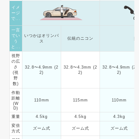
イメ
ージ
で...
一言
でい
いつかはオリンパ
伝統のニコン
時
う
ス
と...
視野
の広
さ
32.8〜4.9mm (2
32.8〜4.3mm (2
32.8〜4.9mm (2
(視
2)
2)
2)
野
数)
作動
距離
110mm
115mm
110mm
(W
D)
重量
4.5kg
4.5kg
4.3kg
変倍
ズーム式
ズーム式
ズーム式
方式