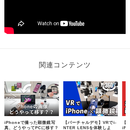
関連コンテンツ
iPhoneで撮った顕微鏡写
【バーチャルデモ】VRでi-
【
真、どうやってPCに移す？
NTER LENSを体験しよ
iP