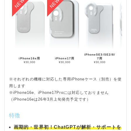
iPhoneSE3/SE2/8/
iPhone16e用
iPhone17用
7用
iPho
¥30,000
¥30,000
¥30,000
¥
※それぞれの機種に対応した専用iPhoneケース（別売）を使
用します
※iPhone16e、iPhone17Proには対応しておりません
（iPhone16eは26年3月上旬発売予定です）
特徴
画期的・世界初！ChatGPTが解析・サポートを