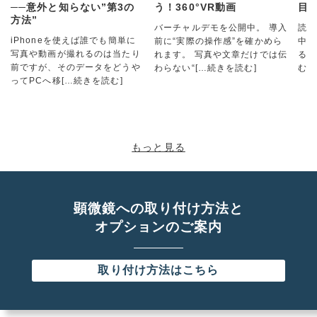
──意外と知らない”第3の
う！360°VR動画
目
方法”
バーチャルデモを公開中。 導入
読み
iPhoneを使えば誰でも簡単に
前に“実際の操作感”を確かめら
中！
写真や動画が撮れるのは当たり
れます。 写真や文章だけでは伝
る @
前ですが、そのデータをどうや
わらない“
[…続きを読む]
む]
ってPCへ移
[…続きを読む]
もっと見る
顕微鏡への取り付け方法と
オプションのご案内
取り付け方法はこちら