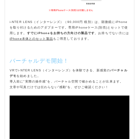
i-NTER LENS（インターレンズ）（90,000円 税別）は、顕微鏡にiPhone
を取り付けるためのアダプターです。専用iPhoneケース(別売)とセットで使
用します。
すでにiPhoneをお持ちの方向けの製品です
。お持ちでない方には
iPhone本体とのセット製品
もご用意しております。
バーチャルデモ開始！
VRでi-NTER LENS（インターレンズ）を体験できる、新感覚の
バーチャル
デモ
を始めました。
導入前に"実際の操作感"を、バーチャル空間で確かめることが出来ます。
文章や写真だけでは伝わらない”感動”を、ぜひご確認ください！