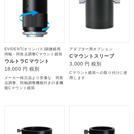
EVIDENT(オリンパス)顕微鏡用
アダプター用オプション
同軸・同焦点調整Cマウント鏡筒
Cマウントスリーブ
ウルトラCマウント
3,000 円 税別
18,000 円 税別
Cマウント鏡筒への取り付けに使
メーカー純正品より安価な、同焦
用します
点調整、同軸調整機能付きの多機
能Cマウント鏡筒