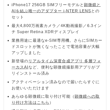
iPhone17 256GB SIMフリーモデルと
顕微鏡と
AIを結ぶ唯一のアダプター i-NTER LENS
との
セット
最大4,800万画素カメラ／4K動画撮影／6.3イン
チ Super Retina XDRディスプレイ
業務用途に最適なe-SIM専用機。さらにSIMカー
ドスロットが無くなったことで電池容量が大幅
アップしました
新登場の
リアルタイム深度合成アプリ 多層フォ
ーカスAI
など、便利な顕微鏡撮影用アプリがプ
リインストール済み
アクティベーション済みなので届いたらすぐに
お使いいただけます
あらゆる顕微鏡に取り付け可能（
顕微鏡への取
り付け方法はこちら
）