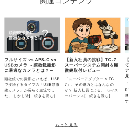
関連コンテンツ
フルサイズ vs APS-C vs
【新入社員の挑戦】TG-7
【
USBカメラ ～顕微鏡撮影
スーパーシステム開封＆顕
て
に最適なカメラとは？～
微鏡取付レビュー
アダ
見
顕微鏡での撮影といえば、USB
「スーパーアダプター × TG-
「ス
で接続するタイプの「USB顕微
7」、その魅力とはなんなの
R1
鏡カメラ」が長らく主流でし
か？ 新入社員による、TG-7ス
世界
た。 しかし近
[…続きを読む]
ーパーシス
[…続きを読む]
す！
もっと見る