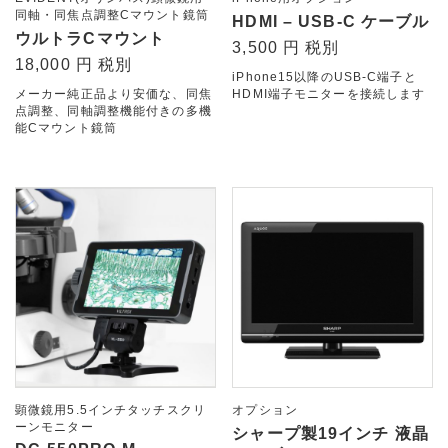
同軸・同焦点調整Cマウント鏡筒
HDMI – USB-C ケーブル
ウルトラCマウント
3,500 円 税別
18,000 円 税別
iPhone15以降のUSB-C端子と
メーカー純正品より安価な、同焦
HDMI端子モニターを接続します
点調整、同軸調整機能付きの多機
能Cマウント鏡筒
顕微鏡用5.5インチタッチスクリ
オプション
ーンモニター
シャープ製19インチ 液晶