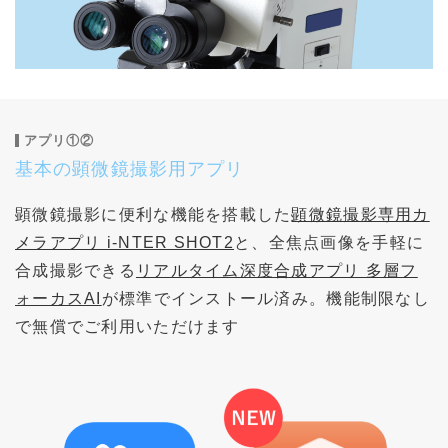
アプリ①②
基本の顕微鏡撮影用アプリ
顕微鏡撮影に便利な機能を搭載した
顕微鏡撮影専用カ
メラアプリ i-NTER SHOT2
と、全焦点画像を手軽に
合成撮影できる
リアルタイム深度合成アプリ 多層フ
ォーカスAI
が標準でインストール済み。機能制限なし
で無償でご利用いただけます